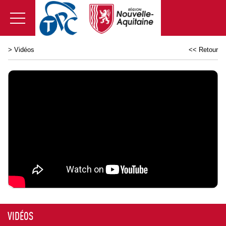
>
Vidéos
<< Retour
VIDÉOS