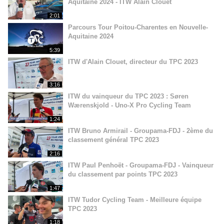
Aquitaine 2024 - ITW Alain Clouet
2:01
Parcours Tour Poitou-Charentes en Nouvelle-
Aquitaine 2024
5:39
ITW d'Alain Clouet, directeur du TPC 2023
3:16
ITW du vainqueur du TPC 2023 : Søren
Wærenskjold - Uno-X Pro Cycling Team
1:24
ITW Bruno Armirail - Groupama-FDJ - 2ème du
classement général TPC 2023
2:16
ITW Paul Penhoët - Groupama-FDJ - Vainqueur
du classement par points TPC 2023
1:47
ITW Tudor Cycling Team - Meilleure équipe
TPC 2023
1:18