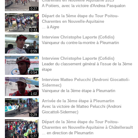
Charentes en Nouvelle Aquitaine 2019
A Poitiers, avec la victoire d'Andrea Pasqualon
0:27
Départ de la 5ème étape du Tour Poitou-
Charentes en Nouvelle-Aquitaine
... à Aigre
0:43
Interview Christophe Laporte (Cofidis)
Vainqueur du contre-la-montre à Pleumartin
0:55
Interview Christophe Laporte (Cofidis)
Leader du classement général à l'issue de la 3ème
étape
0:54
Interview Matteo Pelucchi (Androni Giocattoli-
Sidermec)
Vainqueur de la 3ème étape à Pleumartin
1:02
Arrivée de la 3ème étape à Pleumartin
Avec la victoire de Matteo Pelucchi (Androni
Giocattoli-Sidermec)
0:29
Départ de la 3ème étape du Tour Poitou-
Charentes en Nouvelle-Aquitaine à Châtellerault
... en direction de Pleumartin
0:37