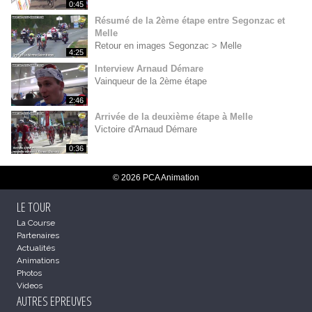
0:45
Résumé de la 2ème étape entre Segonzac et
Melle
Retour en images Segonzac > Melle
4:25
Interview Arnaud Démare
Vainqueur de la 2ème étape
2:46
Arrivée de la deuxième étape à Melle
Victoire d'Arnaud Démare
0:36
© 2026 PCA Animation
LE TOUR
La Course
Partenaires
Actualités
Animations
Photos
Videos
AUTRES EPREUVES