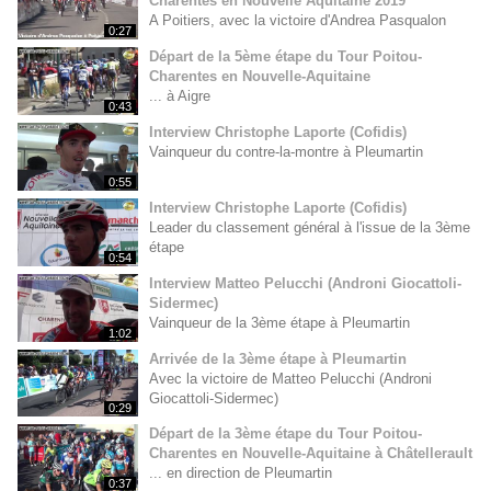
Charentes en Nouvelle Aquitaine 2019
A Poitiers, avec la victoire d'Andrea Pasqualon
0:27
Départ de la 5ème étape du Tour Poitou-
Charentes en Nouvelle-Aquitaine
... à Aigre
0:43
Interview Christophe Laporte (Cofidis)
Vainqueur du contre-la-montre à Pleumartin
0:55
Interview Christophe Laporte (Cofidis)
Leader du classement général à l'issue de la 3ème
étape
0:54
Interview Matteo Pelucchi (Androni Giocattoli-
Sidermec)
Vainqueur de la 3ème étape à Pleumartin
1:02
Arrivée de la 3ème étape à Pleumartin
Avec la victoire de Matteo Pelucchi (Androni
Giocattoli-Sidermec)
0:29
Départ de la 3ème étape du Tour Poitou-
Charentes en Nouvelle-Aquitaine à Châtellerault
... en direction de Pleumartin
0:37