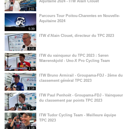
Aquitaine 2024 - ITW Alain Clouet
2:01
Parcours Tour Poitou-Charentes en Nouvelle-
Aquitaine 2024
5:39
ITW d'Alain Clouet, directeur du TPC 2023
3:16
ITW du vainqueur du TPC 2023 : Søren
Wærenskjold - Uno-X Pro Cycling Team
1:24
ITW Bruno Armirail - Groupama-FDJ - 2ème du
classement général TPC 2023
2:16
ITW Paul Penhoët - Groupama-FDJ - Vainqueur
du classement par points TPC 2023
1:47
ITW Tudor Cycling Team - Meilleure équipe
TPC 2023
1:18