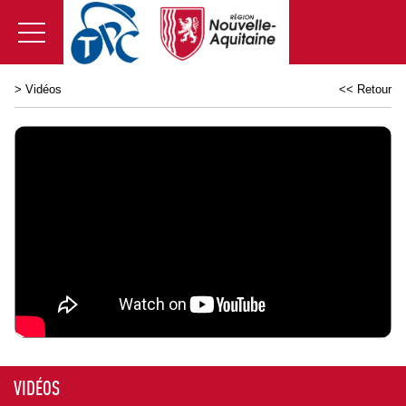
>
Vidéos
<< Retour
VIDÉOS