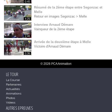
0:45
Résumé de la 2ème étape entre Segonzac et
Melle
Retour en images Segonzac > Melle
4:25
Interview Arnaud Démare
Vainqueur de la 2ème étape
2:46
Arrivée de la deuxième étape à Melle
Victoire d'Arnaud Démare
0:36
© 2026 PCA Animation
LE TOUR
La Course
Partenaires
Actualités
Animations
Photos
Videos
AUTRES EPREUVES