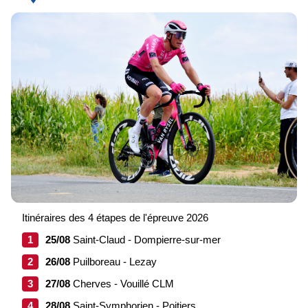
Itinéraires des 4 étapes de l'épreuve 2026
1
25/08
Saint-Claud - Dompierre-sur-mer
2
26/08
Puilboreau - Lezay
3
27/08
Cherves - Vouillé CLM
4
28/08
Saint-Symphorien - Poitiers