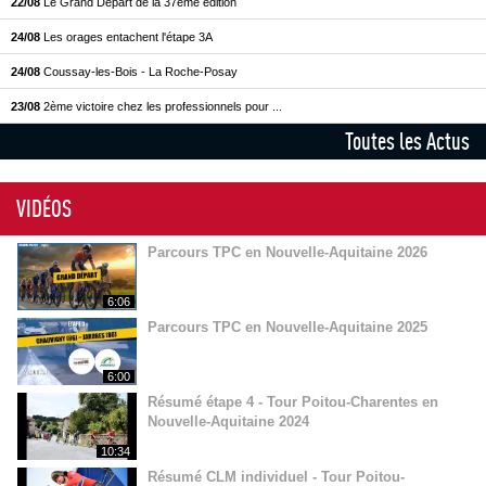
22/08
Le Grand Départ de la 37ème édition
24/08
Les orages entachent l'étape 3A
24/08
Coussay-les-Bois - La Roche-Posay
23/08
2ème victoire chez les professionnels pour ...
Toutes les Actus
VIDÉOS
Parcours TPC en Nouvelle-Aquitaine 2026
6:06
Parcours TPC en Nouvelle-Aquitaine 2025
6:00
Résumé étape 4 - Tour Poitou-Charentes en
Nouvelle-Aquitaine 2024
10:34
Résumé CLM individuel - Tour Poitou-