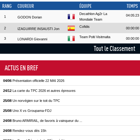
RANG
COUREUR
ÉQUIPE
TEMPS
Decathlon Ag2r La
04:05:23
1
GODON Dorian
Mondiale Team
Cofidis
2
00:00:00
IZAGUIRRE INSAUSTI Jon
Team Polti Visitmalta
3
00:00:00
LONARDI Giovanni
Tout le Classement
ACTUS EN BREF
04/06
Présentation officielle 22 MAI 2026
24/12
La carte du TPC 2026 et autres épreuves
25/08
Un norvégien sur le toit du TPC
25/08
Uno X vs Groupama-FDJ
24/08
Bruno ARMIRAIL, de favoris à vainqueur du ...
24/08
Rendez-vous dès 15h