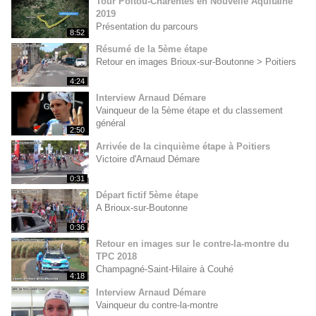
Tour Poitou-Charentes en Nouvelle Aquitaine
2019
Présentation du parcours
8:52
Résumé de la 5ème étape
Retour en images Brioux-sur-Boutonne > Poitiers
4:24
Interview Arnaud Démare
Vainqueur de la 5ème étape et du classement
général
2:50
Arrivée de la cinquième étape à Poitiers
Victoire d'Arnaud Démare
0:31
Départ fictif 5ème étape
A Brioux-sur-Boutonne
0:36
Retour en images sur le contre-la-montre du
TPC 2018
Champagné-Saint-Hilaire à Couhé
4:18
Interview Arnaud Démare
Vainqueur du contre-la-montre