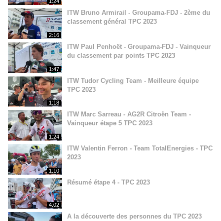
1:24
ITW Bruno Armirail - Groupama-FDJ - 2ème du
classement général TPC 2023
2:16
ITW Paul Penhoët - Groupama-FDJ - Vainqueur
du classement par points TPC 2023
1:47
ITW Tudor Cycling Team - Meilleure équipe
TPC 2023
1:18
ITW Marc Sarreau - AG2R Citroën Team -
Vainqueur étape 5 TPC 2023
1:24
ITW Valentin Ferron - Team TotalEnergies - TPC
2023
1:10
Résumé étape 4 - TPC 2023
4:02
A la découverte des personnes du TPC 2023