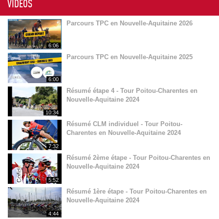
VIDÉOS
Parcours TPC en Nouvelle-Aquitaine 2026
6:06
Parcours TPC en Nouvelle-Aquitaine 2025
6:00
Résumé étape 4 - Tour Poitou-Charentes en
Nouvelle-Aquitaine 2024
10:34
Résumé CLM individuel - Tour Poitou-
Charentes en Nouvelle-Aquitaine 2024
7:32
Résumé 2ème étape - Tour Poitou-Charentes en
Nouvelle-Aquitaine 2024
5:52
Résumé 1ère étape - Tour Poitou-Charentes en
Nouvelle-Aquitaine 2024
4:44