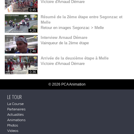
Victoire d'Arnaud Démare
0:45
Résumé de la 2ème étape entre Segonzac et
Melle
Retour en images Segonzac > Melle
4:25
Interview Arnaud Démare
Vainqueur de la 2ème étape
2:46
Arrivée de la deuxième étape à Melle
Victoire d'Arnaud Démare
0:36
© 2026 PCA Animation
LE TOUR
La Course
Partenaires
Actualités
Animations
Photos
Videos