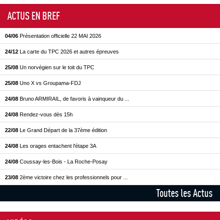
ACTUS EN BREF
04/06
Présentation officielle 22 MAI 2026
24/12
La carte du TPC 2026 et autres épreuves
25/08
Un norvégien sur le toit du TPC
25/08
Uno X vs Groupama-FDJ
24/08
Bruno ARMIRAIL, de favoris à vainqueur du ...
24/08
Rendez-vous dès 15h
22/08
Le Grand Départ de la 37ème édition
24/08
Les orages entachent l'étape 3A
24/08
Coussay-les-Bois - La Roche-Posay
23/08
2ème victoire chez les professionnels pour ...
Toutes les Actus