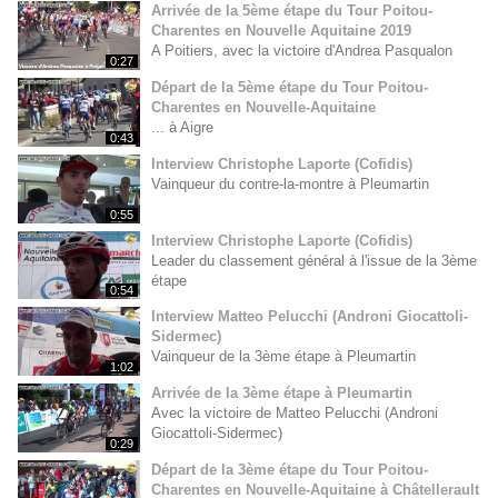
Arrivée de la 5ème étape du Tour Poitou-
Charentes en Nouvelle Aquitaine 2019
A Poitiers, avec la victoire d'Andrea Pasqualon
0:27
Départ de la 5ème étape du Tour Poitou-
Charentes en Nouvelle-Aquitaine
... à Aigre
0:43
Interview Christophe Laporte (Cofidis)
Vainqueur du contre-la-montre à Pleumartin
0:55
Interview Christophe Laporte (Cofidis)
Leader du classement général à l'issue de la 3ème
étape
0:54
Interview Matteo Pelucchi (Androni Giocattoli-
Sidermec)
Vainqueur de la 3ème étape à Pleumartin
1:02
Arrivée de la 3ème étape à Pleumartin
Avec la victoire de Matteo Pelucchi (Androni
Giocattoli-Sidermec)
0:29
Départ de la 3ème étape du Tour Poitou-
Charentes en Nouvelle-Aquitaine à Châtellerault