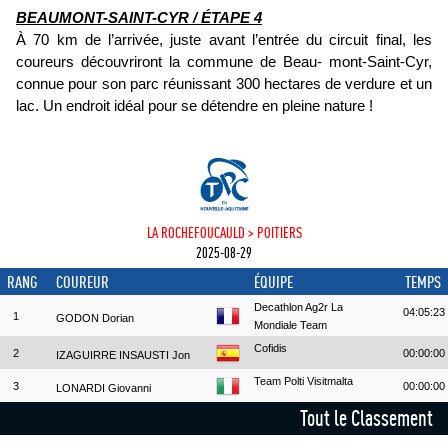
BEAUMONT-SAINT-CYR / ÉTAPE 4
À 70 km de l’arrivée, juste avant l’entrée du circuit final, les
coureurs découvriront la commune de Beau- mont-Saint-Cyr,
connue pour son parc réunissant 300 hectares de verdure et un
lac. Un endroit idéal pour se détendre en pleine nature !
LA ROCHEFOUCAULD > POITIERS
2025-08-29
RANG
COUREUR
ÉQUIPE
TEMPS
Decathlon Ag2r La
04:05:23
1
GODON Dorian
Mondiale Team
Cofidis
2
00:00:00
IZAGUIRRE INSAUSTI Jon
Team Polti Visitmalta
3
00:00:00
LONARDI Giovanni
Tout le Classement