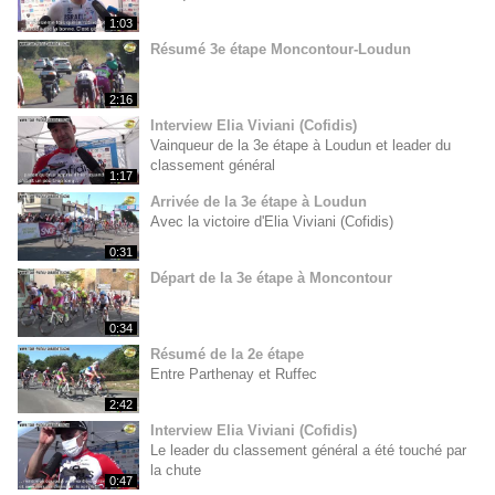
1:03
Résumé 3e étape Moncontour-Loudun
2:16
Interview Elia Viviani (Cofidis)
Vainqueur de la 3e étape à Loudun et leader du
classement général
1:17
Arrivée de la 3e étape à Loudun
Avec la victoire d'Elia Viviani (Cofidis)
0:31
Départ de la 3e étape à Moncontour
0:34
Résumé de la 2e étape
Entre Parthenay et Ruffec
2:42
Interview Elia Viviani (Cofidis)
Le leader du classement général a été touché par
la chute
0:47