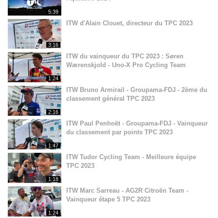
5:39
ITW d'Alain Clouet, directeur du TPC 2023
3:16
ITW du vainqueur du TPC 2023 : Søren
Wærenskjold - Uno-X Pro Cycling Team
1:24
ITW Bruno Armirail - Groupama-FDJ - 2ème du
classement général TPC 2023
2:16
ITW Paul Penhoët - Groupama-FDJ - Vainqueur
du classement par points TPC 2023
1:47
ITW Tudor Cycling Team - Meilleure équipe
TPC 2023
1:18
ITW Marc Sarreau - AG2R Citroën Team -
Vainqueur étape 5 TPC 2023
1:24