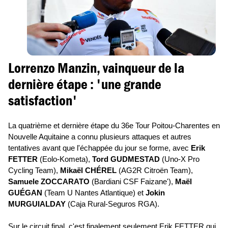
Lorrenzo Manzin, vainqueur de la
dernière étape : 'une grande
satisfaction'
La quatrième et dernière étape du 36e Tour Poitou-Charentes en
Nouvelle Aquitaine a connu plusieurs attaques et autres
tentatives avant que l'échappée du jour se forme, avec
Erik
FETTER
(Eolo-Kometa),
Tord GUDMESTAD
(Uno-X Pro
Cycling Team),
Mikaël CHÉREL
(AG2R Citroën Team),
Samuele ZOCCARATO
(Bardiani CSF Faizane'),
Maël
GUÉGAN
(Team U Nantes Atlantique) et
Jokin
MURGUIALDAY
(Caja Rural-Seguros RGA).
Sur le circuit final, c'est finalement seulement Erik FETTER qui