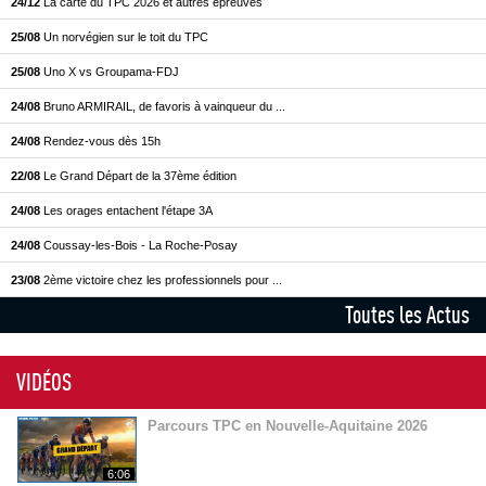
24/12
La carte du TPC 2026 et autres épreuves
25/08
Un norvégien sur le toit du TPC
25/08
Uno X vs Groupama-FDJ
24/08
Bruno ARMIRAIL, de favoris à vainqueur du ...
24/08
Rendez-vous dès 15h
22/08
Le Grand Départ de la 37ème édition
24/08
Les orages entachent l'étape 3A
24/08
Coussay-les-Bois - La Roche-Posay
23/08
2ème victoire chez les professionnels pour ...
Toutes les Actus
VIDÉOS
Parcours TPC en Nouvelle-Aquitaine 2026
6:06