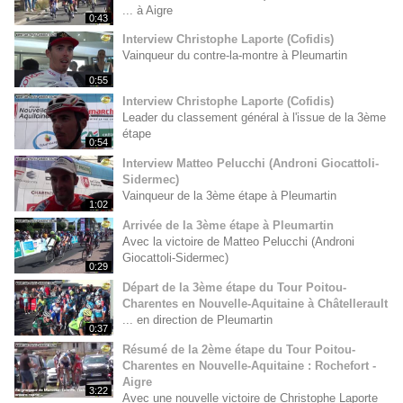
... à Aigre
0:43
Interview Christophe Laporte (Cofidis)
Vainqueur du contre-la-montre à Pleumartin
0:55
Interview Christophe Laporte (Cofidis)
Leader du classement général à l'issue de la 3ème
étape
0:54
Interview Matteo Pelucchi (Androni Giocattoli-
Sidermec)
Vainqueur de la 3ème étape à Pleumartin
1:02
Arrivée de la 3ème étape à Pleumartin
Avec la victoire de Matteo Pelucchi (Androni
Giocattoli-Sidermec)
0:29
Départ de la 3ème étape du Tour Poitou-
Charentes en Nouvelle-Aquitaine à Châtellerault
... en direction de Pleumartin
0:37
Résumé de la 2ème étape du Tour Poitou-
Charentes en Nouvelle-Aquitaine : Rochefort -
Aigre
3:22
Avec une nouvelle victoire de Christophe Laporte