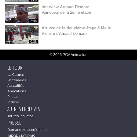
Interview Arnaud Démare
Vainqueur de la 2ème étape
2:46
Arrivée de la deuxième étape à Melle
Victoire d'Arnaud Démare
0:36
© 2026 PCA Animation
LE TOUR
La Course
Partenaires
Actualités
Animations
Photos
Videos
AUTRES EPREUVES
Toutes les infos
PRESSE
Demande d'accréditation
INFORMATIONS