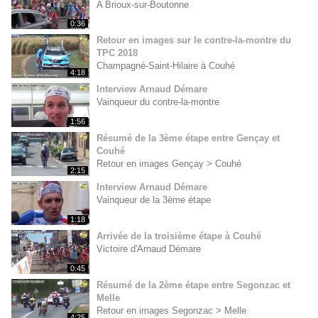
A Brioux-sur-Boutonne
0:36
Retour en images sur le contre-la-montre du
TPC 2018
Champagné-Saint-Hilaire à Couhé
4:18
Interview Arnaud Démare
Vainqueur du contre-la-montre
1:56
Résumé de la 3ème étape entre Gençay et
Couhé
Retour en images Gençay > Couhé
2:15
Interview Arnaud Démare
Vainqueur de la 3ème étape
1:18
Arrivée de la troisième étape à Couhé
Victoire d'Arnaud Démare
0:45
Résumé de la 2ème étape entre Segonzac et
Melle
Retour en images Segonzac > Melle
4:25