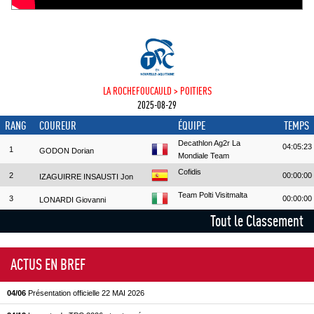
LA ROCHEFOUCAULD > POITIERS
2025-08-29
RANG
COUREUR
ÉQUIPE
TEMPS
Decathlon Ag2r La
04:05:23
1
GODON Dorian
Mondiale Team
Cofidis
2
00:00:00
IZAGUIRRE INSAUSTI Jon
Team Polti Visitmalta
3
00:00:00
LONARDI Giovanni
Tout le Classement
ACTUS EN BREF
04/06
Présentation officielle 22 MAI 2026