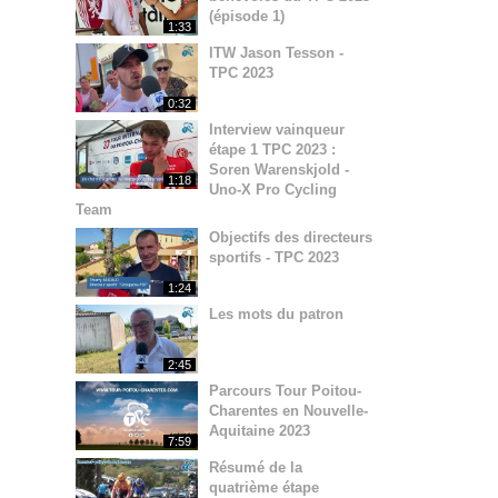
(épisode 1)
1:33
ITW Jason Tesson -
TPC 2023
0:32
Interview vainqueur
étape 1 TPC 2023 :
Soren Warenskjold -
1:18
Uno-X Pro Cycling
Team
Objectifs des directeurs
sportifs - TPC 2023
1:24
Les mots du patron
2:45
Parcours Tour Poitou-
Charentes en Nouvelle-
Aquitaine 2023
7:59
Résumé de la
quatrième étape