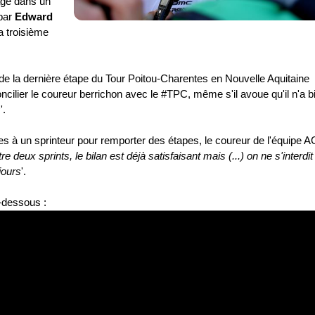
rage dans un
 par
Edward
a troisième
de la dernière étape du Tour Poitou-Charentes en Nouvelle Aquitaine
oncilier le coureur berrichon avec le #TPC, même s'il avoue qu'il n'a b
s
'.
es à un sprinteur pour remporter des étapes, le coureur de l'équipe 
tre deux sprints, le bilan est déjà satisfaisant mais (...) on ne s'interdit
jours
'.
i-dessous :