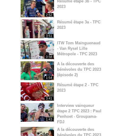
Résumé étape 3b - TPC
2023
2:52
Résumé étape 3a - TPC
2023
3:51
ITW Tom Mainguenaud
- Van Rysel Lille
Métropole - TPC 2023
0:58
A la découverte des
bénévoles du TPC 2023
(épisode 2)
1:54
Résumé étape 2 - TPC
2023
3:41
Interview vainqueur
étape 2 TPC 2023 : Paul
Penhoet - Groupama-
1:43
FDJ
A la découverte des
bénévoles du TPC 2023