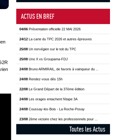
ACTUS EN BREF
04/06
Présentation officielle 22 MAI 2026
24/12
La carte du TPC 2026 et autres épreuves
ien
25/08
Un norvégien sur le toit du TPC
25/08
Uno X vs Groupama-FDJ
AG2R
 rien
24/08
Bruno ARMIRAIL, de favoris à vainqueur du ...
24/08
Rendez-vous dès 15h
22/08
Le Grand Départ de la 37ème édition
24/08
Les orages entachent l'étape 3A
24/08
Coussay-les-Bois - La Roche-Posay
23/08
2ème victoire chez les professionnels pour ...
Toutes les Actus