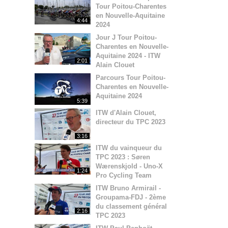
Tour Poitou-Charentes
en Nouvelle-Aquitaine
4:44
2024
Jour J Tour Poitou-
Charentes en Nouvelle-
Aquitaine 2024 - ITW
2:01
Alain Clouet
Parcours Tour Poitou-
Charentes en Nouvelle-
Aquitaine 2024
5:39
ITW d'Alain Clouet,
directeur du TPC 2023
3:16
ITW du vainqueur du
TPC 2023 : Søren
Wærenskjold - Uno-X
1:24
Pro Cycling Team
ITW Bruno Armirail -
Groupama-FDJ - 2ème
du classement général
2:16
TPC 2023