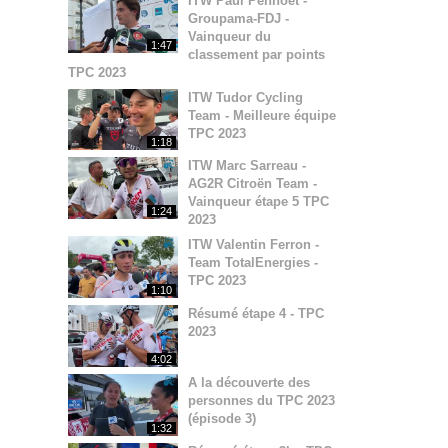
ITW Paul Penhoët -
Groupama-FDJ -
Vainqueur du
1:47
classement par points
TPC 2023
ITW Tudor Cycling
Team - Meilleure équipe
TPC 2023
1:18
ITW Marc Sarreau -
AG2R Citroën Team -
Vainqueur étape 5 TPC
1:24
2023
ITW Valentin Ferron -
Team TotalEnergies -
TPC 2023
1:10
Résumé étape 4 - TPC
2023
4:02
A la découverte des
personnes du TPC 2023
(épisode 3)
1:32