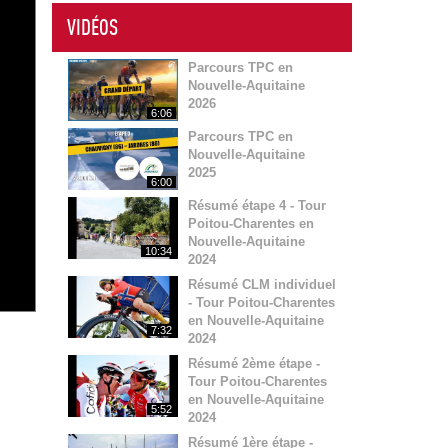
VIDÉOS
Parcours TPC en
Nouvelle-Aquitaine
2026
6:06
Parcours TPC en
Nouvelle-Aquitaine
2025
6:00
Résumé étape 4 - Tour
Poitou-Charentes en
Nouvelle-Aquitaine
10:34
2024
Résumé CLM individuel
- Tour Poitou-Charentes
en Nouvelle-Aquitaine
7:32
2024
Résumé 2ème étape -
Tour Poitou-Charentes
en Nouvelle-Aquitaine
5:52
2024
Résumé 1ère étape -