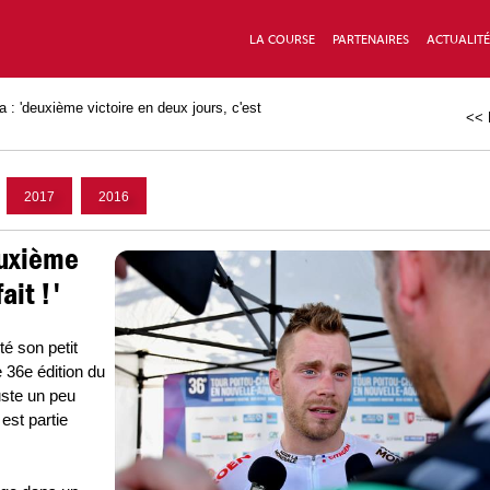
LA COURSE
PARTENAIRES
ACTUALITÉ
a : 'deuxième victoire en deux jours, c'est
<< 
2017
2016
euxième
ait !'
é son petit
 36e édition du
uste un peu
est partie