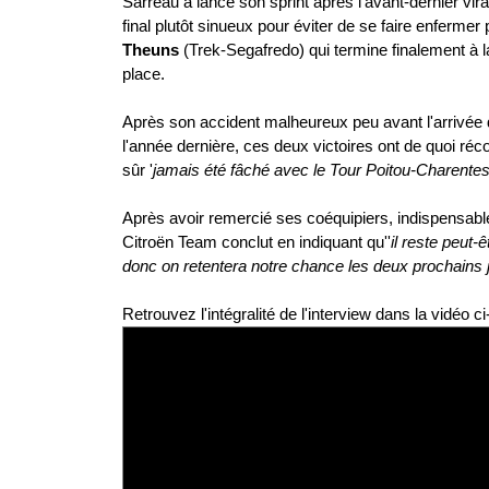
Sarreau a lancé son sprint après l'avant-dernier vi
final plutôt sinueux pour éviter de se faire enfermer
Theuns
(Trek-Segafredo) qui termine finalement à l
place.
Après son accident malheureux peu avant l'arrivée 
l'année dernière, ces deux victoires ont de quoi réc
sûr '
jamais été fâché avec le Tour Poitou-Charente
Après avoir remercié ses coéquipiers, indispensabl
Citroën Team conclut en indiquant qu''
il reste peut-ê
donc on retentera notre chance les deux prochains 
Retrouvez l'intégralité de l'interview dans la vidéo c