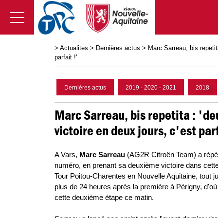
>
Actualites
>
Dernières actus
>
Marc Sarreau, bis repetit
parfait !'
Dernières actus
2019 - 2020 - 2021
2018
Marc Sarreau, bis repetita : 'd
victoire en deux jours, c'est parf
A Vars,
Marc Sarreau
(AG2R Citroën Team) a répét
numéro, en prenant sa deuxième victoire dans cette
Tour Poitou-Charentes en Nouvelle Aquitaine, tout j
plus de 24 heures après la première à Périgny, d'où 
cette deuxième étape ce matin.