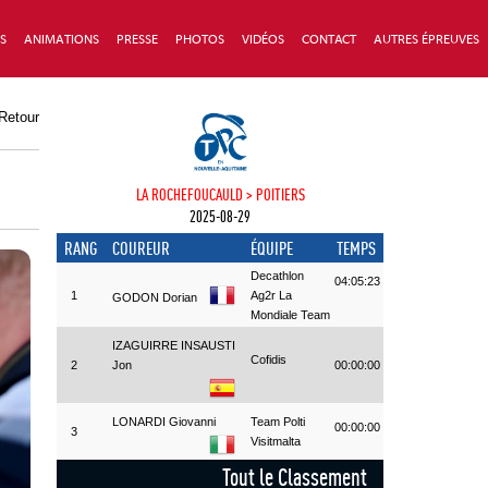
S
ANIMATIONS
PRESSE
PHOTOS
VIDÉOS
CONTACT
AUTRES ÉPREUVES
Retour
LA ROCHEFOUCAULD > POITIERS
2025-08-29
RANG
COUREUR
ÉQUIPE
TEMPS
Decathlon
04:05:23
1
Ag2r La
GODON Dorian
Mondiale Team
IZAGUIRRE INSAUSTI
Cofidis
2
Jon
00:00:00
LONARDI Giovanni
Team Polti
00:00:00
3
Visitmalta
Tout le Classement