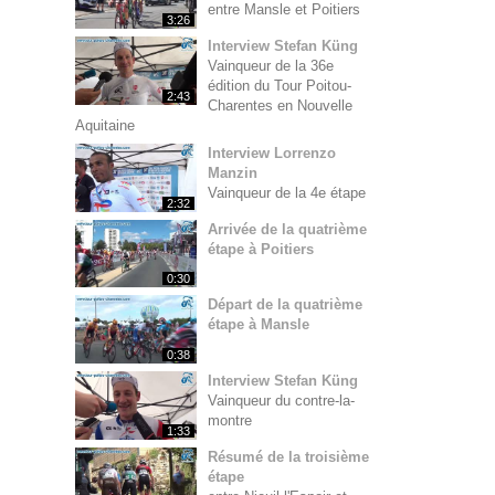
entre Mansle et Poitiers
3:26
Interview Stefan Küng
Vainqueur de la 36e
édition du Tour Poitou-
2:43
Charentes en Nouvelle
Aquitaine
Interview Lorrenzo
Manzin
Vainqueur de la 4e étape
2:32
Arrivée de la quatrième
étape à Poitiers
0:30
Départ de la quatrième
étape à Mansle
0:38
Interview Stefan Küng
Vainqueur du contre-la-
montre
1:33
Résumé de la troisième
étape