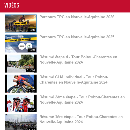
VIDÉOS
Parcours TPC en Nouvelle-Aquitaine 2026
6:06
Parcours TPC en Nouvelle-Aquitaine 2025
6:00
Résumé étape 4 - Tour Poitou-Charentes en
Nouvelle-Aquitaine 2024
10:34
Résumé CLM individuel - Tour Poitou-
Charentes en Nouvelle-Aquitaine 2024
7:32
Résumé 2ème étape - Tour Poitou-Charentes en
Nouvelle-Aquitaine 2024
5:52
Résumé 1ère étape - Tour Poitou-Charentes en
Nouvelle-Aquitaine 2024