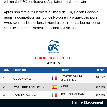
édition du TPC en Nouvelle-Aquitaine mardi prochain !
Après son titre aux Herbiers au mois de juin, Dorian Godon a
repris la compétition au Tour de Pologne il y a quelques jours.
Avec son maillot tricolore, il viendra confirmer sa bonne forme
actuelle et sera un sérieux candidat à la victoire.
LA ROCHEFOUCAULD > POITIERS
2025-08-29
RANG
COUREUR
ÉQUIPE
TEMPS
Decathlon Ag2r La
04:05:23
1
GODON Dorian
Mondiale Team
Cofidis
2
00:00:00
IZAGUIRRE INSAUSTI Jon
Team Polti Visitmalta
3
00:00:00
LONARDI Giovanni
Tout le Classement