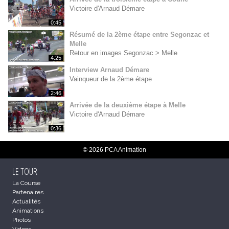
Victoire d'Arnaud Démare
0:45
Résumé de la 2ème étape entre Segonzac et
Melle
Retour en images Segonzac > Melle
4:25
Interview Arnaud Démare
Vainqueur de la 2ème étape
2:46
Arrivée de la deuxième étape à Melle
Victoire d'Arnaud Démare
0:36
© 2026 PCA Animation
LE TOUR
La Course
Partenaires
Actualités
Animations
Photos