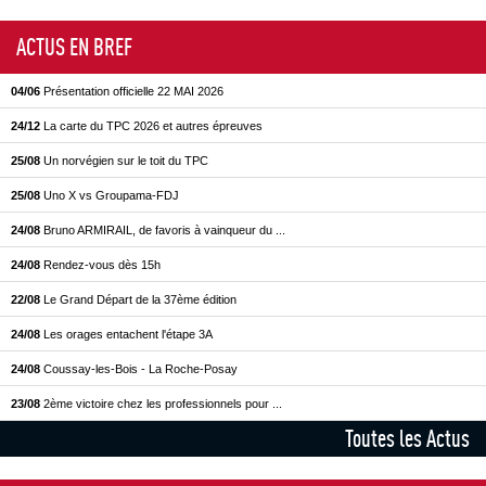
ACTUS EN BREF
04/06
Présentation officielle 22 MAI 2026
24/12
La carte du TPC 2026 et autres épreuves
25/08
Un norvégien sur le toit du TPC
25/08
Uno X vs Groupama-FDJ
24/08
Bruno ARMIRAIL, de favoris à vainqueur du ...
24/08
Rendez-vous dès 15h
22/08
Le Grand Départ de la 37ème édition
24/08
Les orages entachent l'étape 3A
24/08
Coussay-les-Bois - La Roche-Posay
23/08
2ème victoire chez les professionnels pour ...
Toutes les Actus