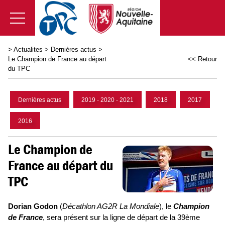
>
Actualites
>
Dernières actus
>
Le Champion de France au départ
<< Retour
du TPC
Dernières actus
2019 - 2020 - 2021
2018
2017
2016
Le Champion de
France au départ du
TPC
Dorian Godon
(
Décathlon AG2R La Mondiale
), le
Champion
de France
, sera présent sur la ligne de départ de la 39ème