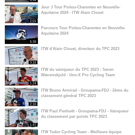
4:44
Jour J Tour Poitou-Charentes en Nouvelle-
Aquitaine 2024 - ITW Alain Clouet
2:01
Parcours Tour Poitou-Charentes en Nouvelle-
Aquitaine 2024
5:39
ITW d'Alain Clouet, directeur du TPC 2023
3:16
ITW du vainqueur du TPC 2023 : Søren
Wærenskjold - Uno-X Pro Cycling Team
1:24
ITW Bruno Armirail - Groupama-FDJ - 2ème du
classement général TPC 2023
2:16
ITW Paul Penhoët - Groupama-FDJ - Vainqueur
du classement par points TPC 2023
1:47
ITW Tudor Cycling Team - Meilleure équipe