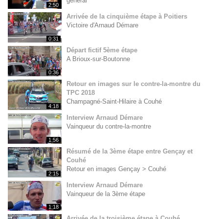
général
2:50
Arrivée de la cinquième étape à Poitiers
Victoire d'Arnaud Démare
0:31
Départ fictif 5ème étape
A Brioux-sur-Boutonne
0:36
Retour en images sur le contre-la-montre du
TPC 2018
Champagné-Saint-Hilaire à Couhé
4:18
Interview Arnaud Démare
Vainqueur du contre-la-montre
1:56
Résumé de la 3ème étape entre Gençay et
Couhé
Retour en images Gençay > Couhé
2:15
Interview Arnaud Démare
Vainqueur de la 3ème étape
1:18
Arrivée de la troisième étape à Couhé