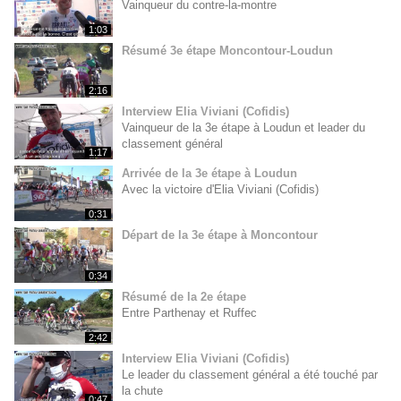
Vainqueur du contre-la-montre
1:03
Résumé 3e étape Moncontour-Loudun
2:16
Interview Elia Viviani (Cofidis)
Vainqueur de la 3e étape à Loudun et leader du
classement général
1:17
Arrivée de la 3e étape à Loudun
Avec la victoire d'Elia Viviani (Cofidis)
0:31
Départ de la 3e étape à Moncontour
0:34
Résumé de la 2e étape
Entre Parthenay et Ruffec
2:42
Interview Elia Viviani (Cofidis)
Le leader du classement général a été touché par
la chute
0:47