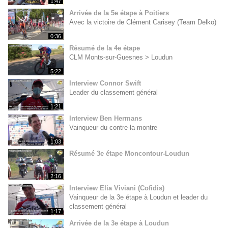
1:47
Arrivée de la 5e étape à Poitiers
Avec la victoire de Clément Carisey (Team Delko)
0:36
Résumé de la 4e étape
CLM Monts-sur-Guesnes > Loudun
5:22
Interview Connor Swift
Leader du classement général
1:21
Interview Ben Hermans
Vainqueur du contre-la-montre
1:03
Résumé 3e étape Moncontour-Loudun
2:16
Interview Elia Viviani (Cofidis)
Vainqueur de la 3e étape à Loudun et leader du
classement général
1:17
Arrivée de la 3e étape à Loudun