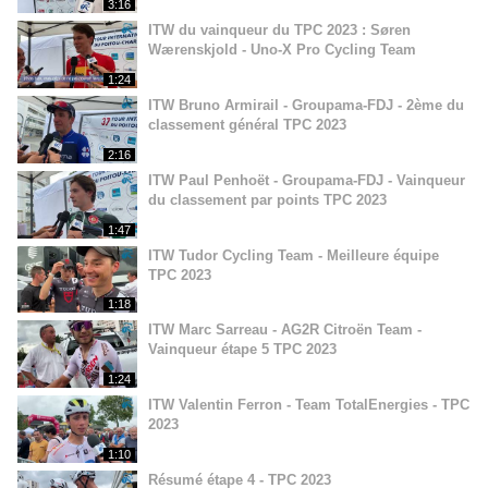
3:16
ITW du vainqueur du TPC 2023 : Søren
Wærenskjold - Uno-X Pro Cycling Team
1:24
ITW Bruno Armirail - Groupama-FDJ - 2ème du
classement général TPC 2023
2:16
ITW Paul Penhoët - Groupama-FDJ - Vainqueur
du classement par points TPC 2023
1:47
ITW Tudor Cycling Team - Meilleure équipe
TPC 2023
1:18
ITW Marc Sarreau - AG2R Citroën Team -
Vainqueur étape 5 TPC 2023
1:24
ITW Valentin Ferron - Team TotalEnergies - TPC
2023
1:10
Résumé étape 4 - TPC 2023