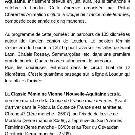
Aquitaine
, initialement prévue en juin, aura lieu le dimanche 4
octobre à Loudun. Cette épreuve organisée par Poitou
Charentes Animation clôtura la
Coupe de France route femmes
,
composée cette année de cinq manches.
Au programme de cette journée : un parcours de 109 kilomètres
autour de l’ancien canton de Loudun. Le peloton féminin
s’élancera de Loudun à 13h10 pour traverser les villes de Saint
Laon, Chalais Rossay, Sammarçolles, etc, dans une première
grande boucle. Quatre bosses sillonneront le parcours.
Puis les coureuses entreront dans le circuit final de 12
kilomètres. C’est le quatrième passage sur la ligne à Loudun qui
fera office d’arrivée.
La
Classic Féminine Vienne / Nouvelle-Aquitaine
sera la
dernière manche de la
Coupe de France route femmes
. Avant
d’arriver dans le Poitou, la
Coupe de France
s’est arrêtée au
Chrono 47 (1ère manche - 26/07), au Prix de de la ville de
Morteau (2ème manche 30/08), à l’épreuve du Sud Yvelines
Féminine (3ème manche - 06/09) et au Tour du Gévaudan
Occitanie (4ème manche - 27/09)