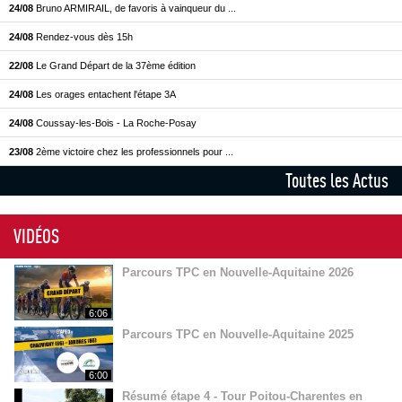
24/08
Bruno ARMIRAIL, de favoris à vainqueur du ...
24/08
Rendez-vous dès 15h
22/08
Le Grand Départ de la 37ème édition
24/08
Les orages entachent l'étape 3A
24/08
Coussay-les-Bois - La Roche-Posay
23/08
2ème victoire chez les professionnels pour ...
Toutes les Actus
VIDÉOS
Parcours TPC en Nouvelle-Aquitaine 2026
6:06
Parcours TPC en Nouvelle-Aquitaine 2025
6:00
Résumé étape 4 - Tour Poitou-Charentes en