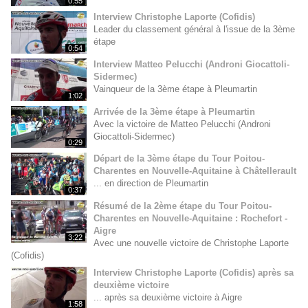
0:55
Interview Christophe Laporte (Cofidis)
Leader du classement général à l'issue de la 3ème
étape
0:54
Interview Matteo Pelucchi (Androni Giocattoli-
Sidermec)
Vainqueur de la 3ème étape à Pleumartin
1:02
Arrivée de la 3ème étape à Pleumartin
Avec la victoire de Matteo Pelucchi (Androni
Giocattoli-Sidermec)
0:29
Départ de la 3ème étape du Tour Poitou-
Charentes en Nouvelle-Aquitaine à Châtellerault
... en direction de Pleumartin
0:37
Résumé de la 2ème étape du Tour Poitou-
Charentes en Nouvelle-Aquitaine : Rochefort -
Aigre
3:22
Avec une nouvelle victoire de Christophe Laporte
(Cofidis)
Interview Christophe Laporte (Cofidis) après sa
deuxième victoire
... après sa deuxième victoire à Aigre
1:58