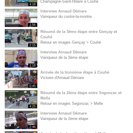
Champagné-Saint-Hilaire à Couhé
4:18
Interview Arnaud Démare
Vainqueur du contre-la-montre
1:56
Résumé de la 3ème étape entre Gençay et
Couhé
Retour en images Gençay > Couhé
2:15
Interview Arnaud Démare
Vainqueur de la 3ème étape
1:18
Arrivée de la troisième étape à Couhé
Victoire d'Arnaud Démare
0:45
Résumé de la 2ème étape entre Segonzac et
Melle
Retour en images Segonzac > Melle
4:25
Interview Arnaud Démare
Vainqueur de la 2ème étape
2:46