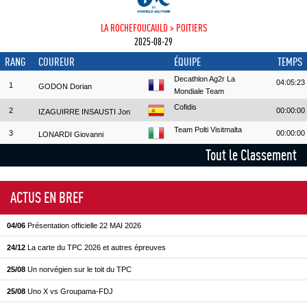
LA ROCHEFOUCAULD > POITIERS
2025-08-29
RANG
COUREUR
ÉQUIPE
TEMPS
Decathlon Ag2r La
04:05:23
1
GODON Dorian
Mondiale Team
Cofidis
2
00:00:00
IZAGUIRRE INSAUSTI Jon
Team Polti Visitmalta
3
00:00:00
LONARDI Giovanni
Tout le Classement
ACTUS EN BREF
04/06
Présentation officielle 22 MAI 2026
24/12
La carte du TPC 2026 et autres épreuves
25/08
Un norvégien sur le toit du TPC
25/08
Uno X vs Groupama-FDJ