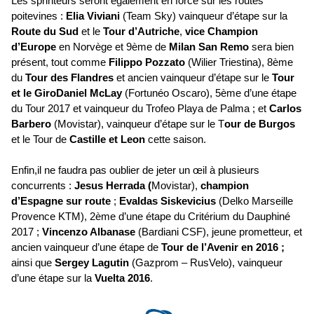
Les sprinteurs seront également en force sur les routes
poitevines :
Elia Viviani
(Team Sky) vainqueur d’étape sur la
Route du Sud
et le
Tour d’Autriche
,
vice Champion
d’Europe
en Norvège et 9ème de
Milan San Remo
sera bien
présent, tout comme
Filippo Pozzato
(Wilier Triestina), 8ème
du
Tour des Flandres
et ancien vainqueur d’étape sur le
Tour
et le Giro
Daniel McLay
(Fortunéo Oscaro), 5ème d’une étape
du Tour 2017 et vainqueur du Trofeo Playa de Palma ; et
Carlos
Barbero
(Movistar), vainqueur d’étape sur le T
our de Burgos
et le Tour de
Castille et Leon
cette saison.
Enfin,il ne faudra pas oublier de jeter un œil à plusieurs
concurrents :
Jesus Herrada (
Movistar),
champion
d’Espagne sur route
;
Evaldas Siskevicius
(Delko Marseille
Provence KTM), 2ème d’une étape du Critérium du Dauphiné
2017 ;
Vincenzo Albanase
(Bardiani CSF), jeune prometteur, et
ancien vainqueur d’une étape de
Tour de l’Avenir en 2016 ;
ainsi que
Sergey Lagutin
(Gazprom – RusVelo), vainqueur
d’une étape sur la
Vuelta 2016
.