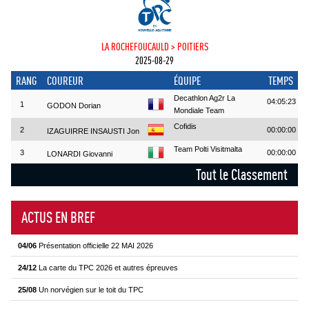
LA ROCHEFOUCAULD > POITIERS
2025-08-29
RANG
COUREUR
ÉQUIPE
TEMPS
Decathlon Ag2r La
04:05:23
1
GODON Dorian
Mondiale Team
Cofidis
2
00:00:00
IZAGUIRRE INSAUSTI Jon
Team Polti Visitmalta
3
00:00:00
LONARDI Giovanni
Tout le Classement
ACTUS EN BREF
04/06
Présentation officielle 22 MAI 2026
24/12
La carte du TPC 2026 et autres épreuves
25/08
Un norvégien sur le toit du TPC