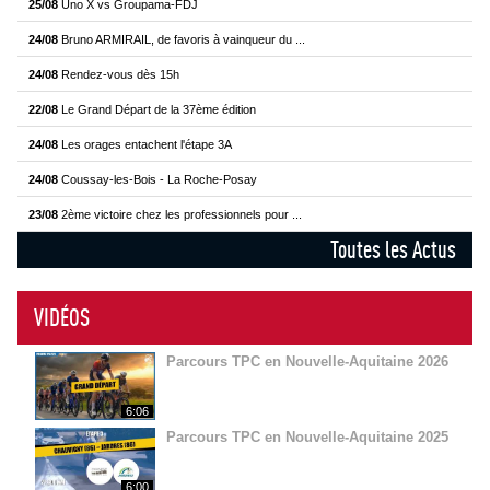
25/08
Uno X vs Groupama-FDJ
24/08
Bruno ARMIRAIL, de favoris à vainqueur du ...
24/08
Rendez-vous dès 15h
22/08
Le Grand Départ de la 37ème édition
24/08
Les orages entachent l'étape 3A
24/08
Coussay-les-Bois - La Roche-Posay
23/08
2ème victoire chez les professionnels pour ...
Toutes les Actus
VIDÉOS
Parcours TPC en Nouvelle-Aquitaine 2026
6:06
Parcours TPC en Nouvelle-Aquitaine 2025
6:00