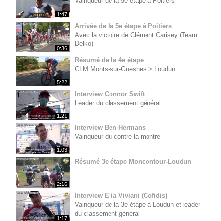
Vainqueur de la 5e étape à Poitiers
1:47
Arrivée de la 5e étape à Poitiers
Avec la victoire de Clément Carisey (Team
Delko)
0:36
Résumé de la 4e étape
CLM Monts-sur-Guesnes > Loudun
5:22
Interview Connor Swift
Leader du classement général
1:21
Interview Ben Hermans
Vainqueur du contre-la-montre
1:03
Résumé 3e étape Moncontour-Loudun
2:16
Interview Elia Viviani (Cofidis)
Vainqueur de la 3e étape à Loudun et leader
du classement général
1:17