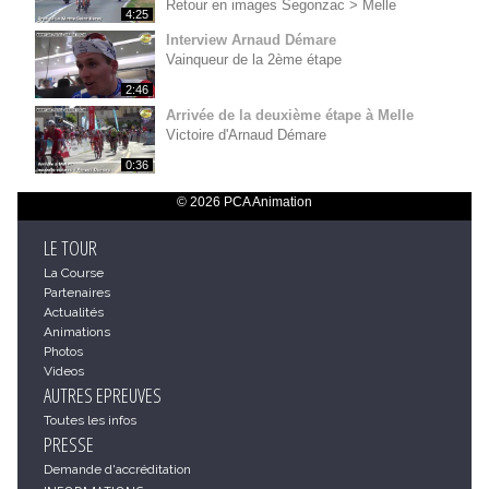
Retour en images Segonzac > Melle
4:25
Interview Arnaud Démare
Vainqueur de la 2ème étape
2:46
Arrivée de la deuxième étape à Melle
Victoire d'Arnaud Démare
0:36
© 2026 PCA Animation
LE TOUR
La Course
Partenaires
Actualités
Animations
Photos
Videos
AUTRES EPREUVES
Toutes les infos
PRESSE
Demande d'accréditation