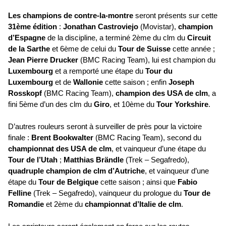
Les champions de contre-la-montre
seront présents sur cette
31ème édition
:
Jonathan Castroviejo
(Movistar),
champion
d’Espagne
de la discipline, a terminé 2ème du clm du
Circuit
de la Sarthe
et 6ème de celui du
Tour de Suisse
cette année ;
Jean Pierre Drucker
(BMC Racing Team), lui est champion du
Luxembourg
et a remporté une étape du
Tour du
Luxembourg
et de
Wallonie
cette saison ; enfin
Joseph
Rosskopf
(BMC Racing Team),
champion des USA de clm
, a
fini 5ème d’un des clm du
Giro
, et 10ème du
Tour Yorkshire
.
D’autres rouleurs seront à surveiller de près pour la victoire
finale :
Brent Bookwalter
(BMC Racing Team), second du
championnat des USA de clm
, et vainqueur d’une étape du
Tour de l’Utah
;
Matthias Brändle
(Trek – Segafredo),
quadruple champion de clm d’Autriche
, et vainqueur d’une
étape du
Tour de Belgique
cette saison ; ainsi que
Fabio
Felline
(Trek – Segafredo), vainqueur du prologue du
Tour de
Romandie
et 2ème du
championnat d’Italie de clm
.