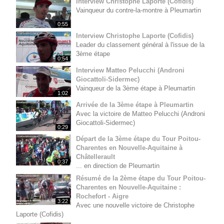
Interview Christophe Laporte (Cofidis)
Vainqueur du contre-la-montre à Pleumartin
0:55
Interview Christophe Laporte (Cofidis)
Leader du classement général à l'issue de la
3ème étape
0:54
Interview Matteo Pelucchi (Androni
Giocattoli-Sidermec)
Vainqueur de la 3ème étape à Pleumartin
1:02
Arrivée de la 3ème étape à Pleumartin
Avec la victoire de Matteo Pelucchi (Androni
Giocattoli-Sidermec)
0:29
Départ de la 3ème étape du Tour Poitou-
Charentes en Nouvelle-Aquitaine à
Châtellerault
0:37
... en direction de Pleumartin
Résumé de la 2ème étape du Tour Poitou-
Charentes en Nouvelle-Aquitaine :
Rochefort - Aigre
3:22
Avec une nouvelle victoire de Christophe
Laporte (Cofidis)