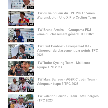
3:16
ITW du vainqueur du TPC 2023 : Søren
Wærenskjold - Uno-X Pro Cycling Team
1:24
ITW Bruno Armirail - Groupama-FDJ -
2ème du classement général TPC 2023
2:16
ITW Paul Penhoët - Groupama-FDJ -
Vainqueur du classement par points TPC
2023
1:47
ITW Tudor Cycling Team - Meilleure
équipe TPC 2023
1:18
ITW Marc Sarreau - AG2R Citroën Team -
Vainqueur étape 5 TPC 2023
1:24
ITW Valentin Ferron - Team TotalEnergies
- TPC 2023
1:10