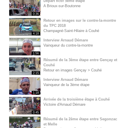
Départ fictif 5ème étape
A Brioux-sur-Boutonne
0:36
Retour en images sur le contre-la-montre
du TPC 2018
Champagné-Saint-Hilaire à Couhé
4:18
Interview Arnaud Démare
Vainqueur du contre-la-montre
1:56
Résumé de la 3ème étape entre Gençay et
Couhé
Retour en images Gençay > Couhé
2:15
Interview Arnaud Démare
Vainqueur de la 3ème étape
1:18
Arrivée de la troisième étape à Couhé
Victoire d'Arnaud Démare
0:45
Résumé de la 2ème étape entre Segonzac
et Melle