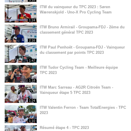
ITW du vainqueur du TPC 2023 : Søren
Wærenskjold - Uno-X Pro Cycling Team
1:24
ITW Bruno Armirail - Groupama-FDJ - 2ème du
classement général TPC 2023
2:16
ITW Paul Penhoët - Groupama-FDJ - Vainqueur
du classement par points TPC 2023
1:47
ITW Tudor Cycling Team - Meilleure équipe
TPC 2023
1:18
ITW Marc Sarreau - AG2R Citroën Team -
Vainqueur étape 5 TPC 2023
1:24
ITW Valentin Ferron - Team TotalEnergies - TPC
2023
1:10
Résumé étape 4 - TPC 2023