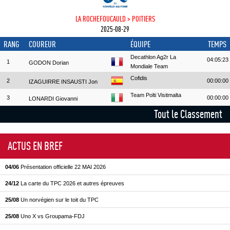
LA ROCHEFOUCAULD > POITIERS
2025-08-29
RANG
COUREUR
ÉQUIPE
TEMPS
Decathlon Ag2r La
04:05:23
1
GODON Dorian
Mondiale Team
Cofidis
2
00:00:00
IZAGUIRRE INSAUSTI Jon
Team Polti Visitmalta
3
00:00:00
LONARDI Giovanni
Tout le Classement
ACTUS EN BREF
04/06
Présentation officielle 22 MAI 2026
24/12
La carte du TPC 2026 et autres épreuves
25/08
Un norvégien sur le toit du TPC
25/08
Uno X vs Groupama-FDJ