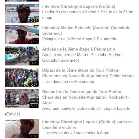
Interview Christophe Laporte (Cofidis)
Leader du classement général à l'issue de la 3ème
étape
0:54
Interview Matteo Pelucchi (Androni Giocattoli-
Sidermec)
Vainqueur de la 3ème étape à Pleumartin
1:02
Arrivée de la 3ème étape à Pleumartin
Avec la victoire de Matteo Pelucchi (Androni
Giocattoli-Sidermec)
0:29
Départ de la 3ème étape du Tour Poitou-
Charentes en Nouvelle-Aquitaine à Châtellerault
... en direction de Pleumartin
0:37
Résumé de la 2ème étape du Tour Poitou-
Charentes en Nouvelle-Aquitaine : Rochefort -
Aigre
3:22
Avec une nouvelle victoire de Christophe Laporte
(Cofidis)
Interview Christophe Laporte (Cofidis) après sa
deuxième victoire
... après sa deuxième victoire à Aigre
1:58