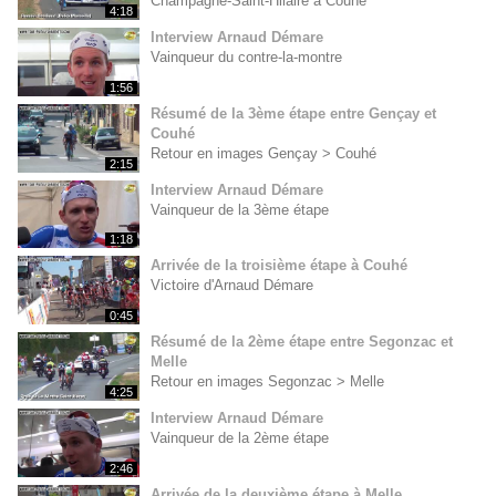
Champagné-Saint-Hilaire à Couhé
4:18
Interview Arnaud Démare
Vainqueur du contre-la-montre
1:56
Résumé de la 3ème étape entre Gençay et
Couhé
Retour en images Gençay > Couhé
2:15
Interview Arnaud Démare
Vainqueur de la 3ème étape
1:18
Arrivée de la troisième étape à Couhé
Victoire d'Arnaud Démare
0:45
Résumé de la 2ème étape entre Segonzac et
Melle
Retour en images Segonzac > Melle
4:25
Interview Arnaud Démare
Vainqueur de la 2ème étape
2:46
Arrivée de la deuxième étape à Melle