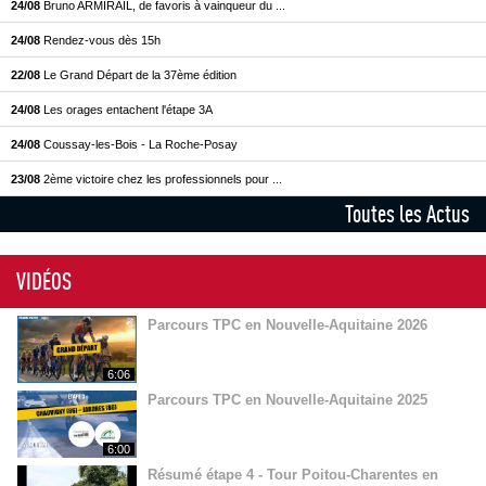
24/08
Bruno ARMIRAIL, de favoris à vainqueur du ...
24/08
Rendez-vous dès 15h
22/08
Le Grand Départ de la 37ème édition
24/08
Les orages entachent l'étape 3A
24/08
Coussay-les-Bois - La Roche-Posay
23/08
2ème victoire chez les professionnels pour ...
Toutes les Actus
VIDÉOS
Parcours TPC en Nouvelle-Aquitaine 2026
6:06
Parcours TPC en Nouvelle-Aquitaine 2025
6:00
Résumé étape 4 - Tour Poitou-Charentes en