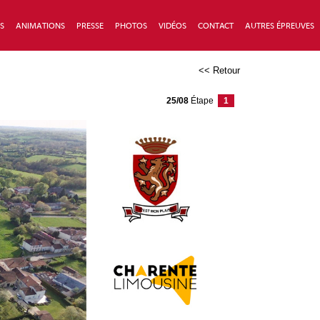
S
ANIMATIONS
PRESSE
PHOTOS
VIDÉOS
CONTACT
AUTRES ÉPREUVES
<< Retour
25/08
É
tape
1