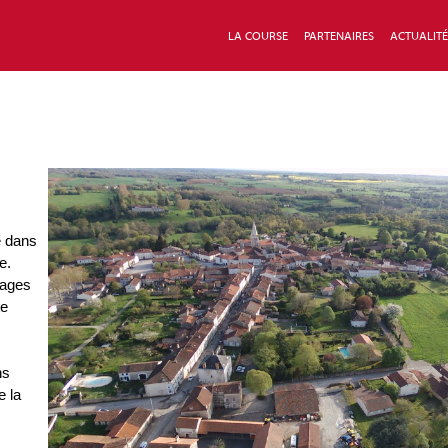
LA COURSE
PARTENAIRES
ACTUALITÉ
e dans
e.
llages
te
ns
e la