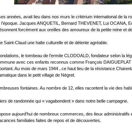
s années, avait lieu dans nos murs le critérium international de la ro
s de l’époque. Jacques ANQUETIL, Bernard THEVENET, Lui OCANA
onnent forcément aux oreilles des amoureux de la petite reine et des
 de Saint-Claud une halte culturelle et de détente agréable.
fondations, le tombeau de l’ermite CLODOALD, fondateur selon la lé
la commune avec ces enfants reconnus comme François DAIGUEPLAT
ortant. Au mois de mars 1944 , ce haut lieu de la résistance Charent
atique dans le petit village de Négret.
breuses fontaines. Au nombre de 12, elles racontent la vie des habit
iers de randonnée qui « vagabondent » dans notre belle campagne.
ropose aujourd’hui de nombreux commerces, des lieux administratifs e
vacances familiales faites de repos et de découvertes.