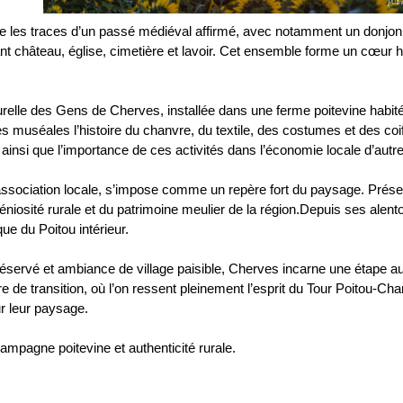
rve les traces d’un passé médiéval affirmé, avec notamment un donjo
nt château, église, cimetière et lavoir. Cet ensemble forme un cœur hi
lle des Gens de Cherves, installée dans une ferme poitevine habitée
lles muséales l’histoire du chanvre, du textile, des costumes et des co
, ainsi que l’importance de ces activités dans l’économie locale d’autre
e association locale, s’impose comme un repère fort du paysage. Prés
éniosité rurale et du patrimoine meulier de la région.Depuis ses alent
e du Poitou intérieur.
préservé et ambiance de village paisible, Cherves incarne une étape au
e de transition, où l’on ressent pleinement l’esprit du Tour Poitou-Ch
r leur paysage.
mpagne poitevine et authenticité rurale.