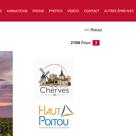
S
ANIMATIONS
PRESSE
PHOTOS
VIDÉOS
CONTACT
AUTRES ÉPREUVES
<< Retour
27/08
É
tape
3