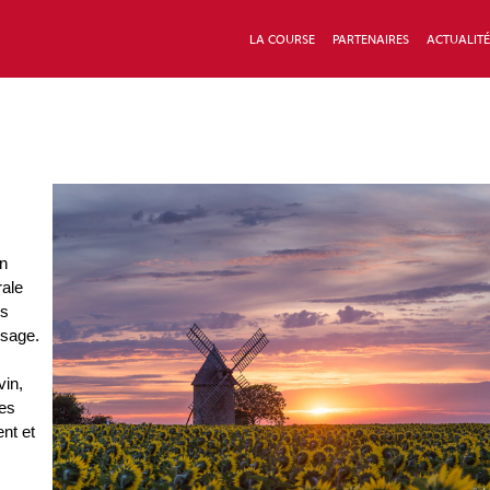
LA COURSE
PARTENAIRES
ACTUALITÉ
on
rale
is
ysage.
vin,
tes
nt et