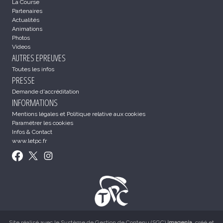
La Course
Partenaires
Actualités
Animations
Photos
Videos
AUTRES EPREUVES
Toutes les infos
PRESSE
Demande d'accréditation
INFORMATIONS
Mentions légales et Politique relative aux cookies
Paramétrer les cookies
Infos & Contact
www.letpc.fr
Site réalisé avec le
Système de Gestion de Contenu (SGC)
imagenia
, créé et