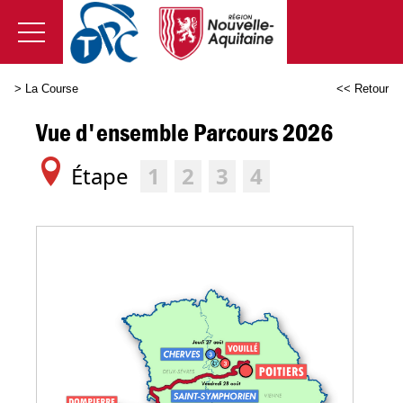
>
La Course
<< Retour
Vue d'ensemble Parcours 2026
É
tape
1
2
3
4