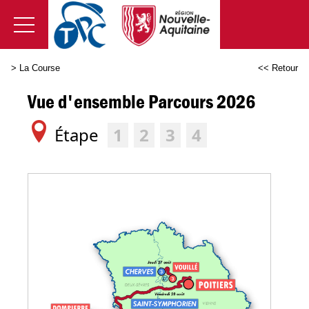
>
La Course
<< Retour
Vue d'ensemble Parcours 2026
É
tape
1
2
3
4