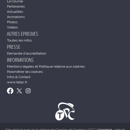
La Course
Partenaires
Actualités
Animations
Photos
Videos
AUTRES EPREUVES
Toutes les infos
PRESSE
Demande d'accréditation
INFORMATIONS
Mentions légales et Politique relative aux cookies
Paramétrer les cookies
Infos & Contact
www.letpc.fr
Site réalisé avec le
Système de Gestion de Contenu (SGC)
imagenia
, créé et